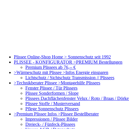
Plissee Online-Shop Home > Sonnenschutz seit 1992
PLISSEE - KONFIGURATOR >PREMIUM Bestellungen
Premium Plissees ab 76,-- €
>Wärmeschutz mit Plissee >Infos Energie einsparen
Lichtschutz / Sichtschutz Transmission // Plissees
>Technikberater Plissee >Montagehilfe Plissees
Fenster Plissee / Tür Plissees
Plissee Sonderformen / Slope
Plissees Dachflächenfenster Velux / Roto / Braas / Dörk
Plissee Stoffe / Musterversand
Pflege Sonnenschutz Plissees
>Premium Plissee Infos >Plissee Bestellberater
Impressionen / Plissee Bilder
Dreieck- / Fünfeck-Plissees