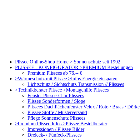
Plissee Online-Shop Home > Sonnenschutz seit 1992
PLISSEE - KONFIGURATOR >PREMIUM Bestellungen
Premium Plissees ab 76,-- €
>Wärmeschutz mit Plissee >Infos Energie einsparen
Lichtschutz / Sichtschutz Transmission // Plissees
>Technikberater Plissee >Montagehilfe Plissees
Fenster Plissee / Tür Plissees
Plissee Sonderformen / Slope
Plissees Dachflächenfenster Velux / Roto / Braas / Dörk
Plissee Stoffe / Musterversand
Pflege Sonnenschutz Plissees
>Premium Plissee Infos >Plissee Bestellberater
Impressionen / Plissee Bilder
Dreieck- / Fünfeck-Plissees